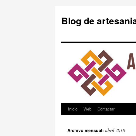
Blog de artesani
Inicio
Web
Contactar
Saltar
al
abril 2018
Archivo mensual:
contenido