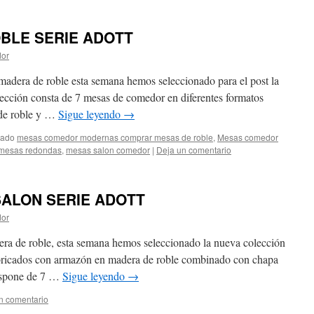
BLE SERIE ADOTT
dor
madera de roble esta semana hemos seleccionado para el post la
lección consta de 7 mesas de comedor en diferentes formatos
 de roble y …
Sigue leyendo
→
tado
mesas comedor modernas comprar mesas de roble
,
Mesas comedor
mesas redondas
,
mesas salon comedor
|
Deja un comentario
ALON SERIE ADOTT
dor
ra de roble, esta semana hemos seleccionado la nueva colección
abricados con armazón en madera de roble combinado con chapa
dispone de 7 …
Sigue leyendo
→
n comentario