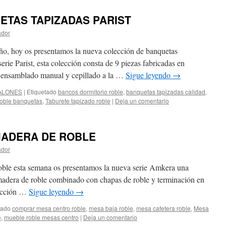
ETAS TAPIZADAS PARIST
ador
año, hoy os presentamos la nueva colección de banquetas
erie Parist, esta colección consta de 9 piezas fabricadas en
n ensamblado manual y cepillado a la …
Sigue leyendo
→
ALONES
|
Etiquetado
bancos dormitorio roble
,
banquetas tapizadas calidad
,
oble banquetas
,
Taburete tapizado roble
|
Deja un comentario
MADERA DE ROBLE
ador
oble esta semana os presentamos la nueva serie Amkera una
madera de roble combinado con chapas de roble y terminación en
lección …
Sigue leyendo
→
tado
comprar mesa centro roble
,
mesa baja roble
,
mesa cafetera roble
,
Mesa
e
,
mueble roble mesas centro
|
Deja un comentario