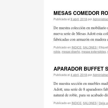
MESAS COMEDOR RO
Publicada el
9 abril, 2018
por
Administra
De nuestra colección en mobiliario 
nueva serie de Mesas Adott esta co
fabricadas con armazón en madera
Publicado en
INDICE
,
SALONES
|
Etique
roble
,
mesas diseño
,
mesas extensibles
,
APARADOR BUFFET S
Publicada el
4 abril, 2018
por
Administra
De nuestra sección en muebles made
Adott, una serie de 8 aparadores f
natural de roble, para su acabado 
Publicado en
INDICE
,
SALONES
|
Deja u