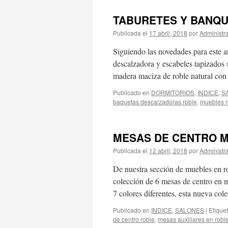
TABURETES Y BANQU
Publicada el
17 abril, 2018
por
Administr
Siguiendo las novedades para este 
descalzadora y escabeles tapizados s
madera maciza de roble natural co
Publicado en
DORMITORIOS
,
INDICE
,
S
baquetas descalzadoras roble
,
muebles r
MESAS DE CENTRO 
Publicada el
12 abril, 2018
por
Administr
De nuestra sección de muebles en r
colección de 6 mesas de centro en 
7 colores diferentes, esta nueva co
Publicado en
INDICE
,
SALONES
|
Etique
de centro roble
,
mesas auxiliares en robl