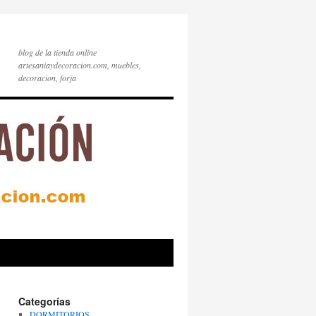
blog de la tienda online
artesaniaydecoracion.com, muebles,
decoracion, forja
Categorías
DORMITORIOS