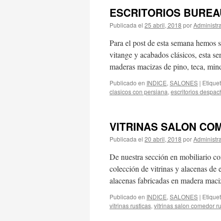
ESCRITORIOS BUREA
Publicada el
25 abril, 2018
por
Administr
Para el post de esta semana hemos s
vitange y acabados clásicos, esta se
maderas macizas de pino, teca, mi
Publicado en
INDICE
,
SALONES
|
Etique
clasicos con persiana
,
escritorios despac
VITRINAS SALON CO
Publicada el
20 abril, 2018
por
Administr
De nuestra sección en mobiliario con
colección de vitrinas y alacenas de e
alacenas fabricadas en madera mac
Publicado en
INDICE
,
SALONES
|
Etique
vitrinas rusticas
,
vitrinas salon comedor ru