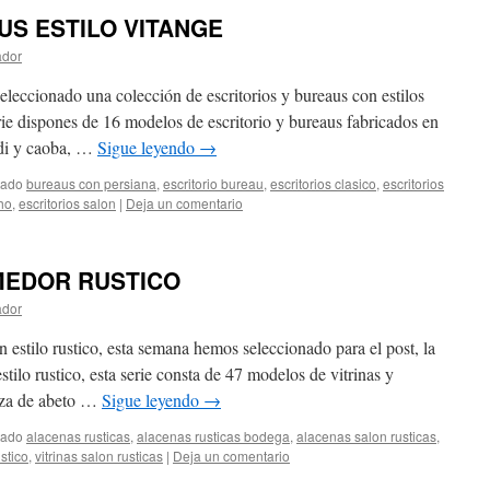
US ESTILO VITANGE
ador
eleccionado una colección de escritorios y bureaus con estilos
rie dispones de 16 modelos de escritorio y bureaus fabricados en
ndi y caoba, …
Sigue leyendo
→
tado
bureaus con persiana
,
escritorio bureau
,
escritorios clasico
,
escritorios
ho
,
escritorios salon
|
Deja un comentario
MEDOR RUSTICO
ador
 estilo rustico, esta semana hemos seleccionado para el post, la
stilo rustico, esta serie consta de 47 modelos de vitrinas y
iza de abeto …
Sigue leyendo
→
tado
alacenas rusticas
,
alacenas rusticas bodega
,
alacenas salon rusticas
,
stico
,
vitrinas salon rusticas
|
Deja un comentario