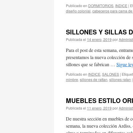
Publicado en
DORMITORIOS
,
INDICE
|
E
diseño colonial
,
cabeceros para cama de
SILLONES Y SILLAS 
Publicada el
14 enero, 2019
por
Administ
Para el post de esta semana, entram
presentamos la nueva colección de si
sillones que se fabrican …
Sigue l
Publicado en
INDICE
,
SALONES
|
Etique
mimbre
,
sillones de rattan
,
sillones ratan
|
MUEBLES ESTILO OR
Publicada el
11 enero, 2019
por
Administ
De nuestra sección en muebles de c
semana, la nueva colección Ardiss, 
olmo y terminados en diferentes c