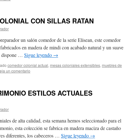
LONIAL CON SILLAS RATAN
rador
reparador un salón comedor de la serie Elisean, este comedor
a fabricados en madera de mindi con acabado natural y un suave
én dispone …
Sigue leyendo
→
tado
comedor colonial actual
,
mesas coloniales extensibles
,
muebles de
eja un comentario
IMONIO ESTILOS ACTUALES
rador
iales de alta calidad, esta semana hemos seleccionado para el
rimonio, esta colección se fabrica en madera maciza de castaño
res diferentes, los cabeceros …
Sigue leyendo
→