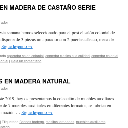
EN MADERA DE CASTAÑO SERIE
rador
esta semana hemos seleccionado para el post el salón colonial de
n dispone de 3 piezas un aparador con 2 puertas clásico, mesa de
…
Sigue leyendo
→
tado
aparador salon colonial
,
comedor clasico alta calidad
,
comedor colonial
onial
|
Deja un comentario
S EN MADERA NATURAL
rador
te 2019, hoy os presentamos la colección de muebles auxiliares
ne de 7 muebles auxiliarles en diferentes formatos, se fabrica en
rminación …
Sigue leyendo
→
|
Etiquetado
Bancos bodega
,
mesitas torneadas
,
muebles auxiliares
ntario