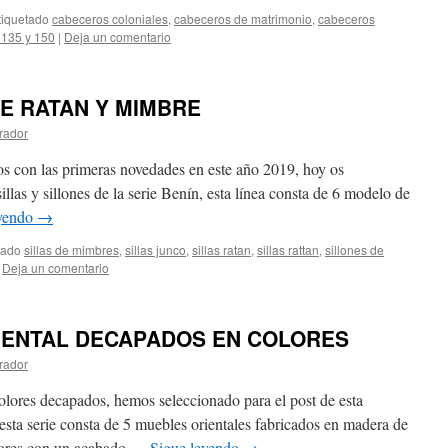
tiquetado
cabeceros coloniales
,
cabeceros de matrimonio
,
cabeceros
 135 y 150
|
Deja un comentario
DE RATAN Y MIMBRE
rador
os con las primeras novedades en este año 2019, hoy os
llas y sillones de la serie Benín, esta línea consta de 6 modelo de
eyendo
→
tado
sillas de mimbres
,
sillas junco
,
sillas ratan
,
sillas rattan
,
sillones de
Deja un comentario
IENTAL DECAPADOS EN COLORES
rador
olores decapados, hemos seleccionado para el post de esta
esta serie consta de 5 muebles orientales fabricados en madera de
olores con un acabado …
Sigue leyendo
→