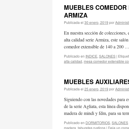
MUEBLES COMEDOR 
ARMIZA
Publicada el
30 enero, 2019
por
Administ
En nuestra sección de colecciones, 
alta calidad serie Armiza, este saló
comedor extensible de 140 a 200 
Publicado en
INDICE
,
SALONES
|
Etique
alta calidad
,
mesa comedor extensible col
MUEBLES AUXILIARE
Publicada el
25 enero, 2019
por
Administ
Siguiendo con las novedades para es
de la serie Agliata, esta línea dispo
madera de mindi y fdm, para su te
Publicado en
DORMITORIOS
,
SALONES
madera
,
taburetes rusticos
|
Deja un come