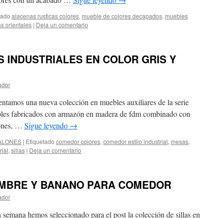
tado
alacenas rusticas colores
,
mueble de colores decapados
,
muebles
as orientales
|
Deja un comentario
 INDUSTRIALES EN COLOR GRIS Y
ador
sentamos una nueva colección en muebles auxiliares de la serie
ebles fabricados con armazón en madera de fdm combinado con
jones, …
Sigue leyendo
→
ALONES
|
Etiquetado
comedor colores
,
comedor estilo industrial
,
mesas
,
rial
,
sillas
|
Deja un comentario
MIMBRE Y BANANO PARA COMEDOR
ador
 semana hemos seleccionado para el post la colección de sillas en