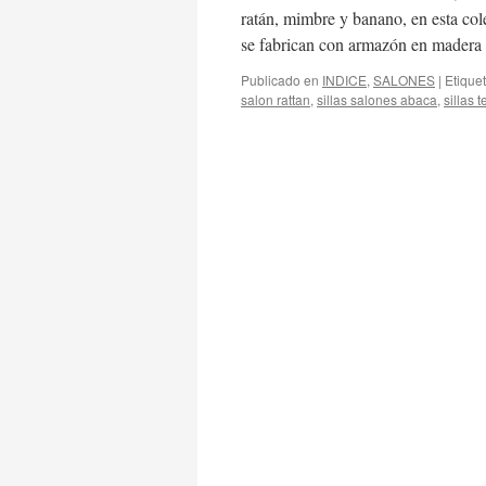
ratán, mimbre y banano, en esta col
se fabrican con armazón en mader
Publicado en
INDICE
,
SALONES
|
Etique
salon rattan
,
sillas salones abaca
,
sillas t