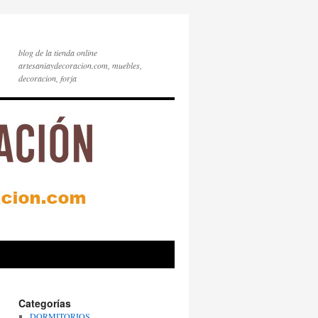
blog de la tienda online
artesaniaydecoracion.com, muebles,
decoracion, forja
Categorías
DORMITORIOS