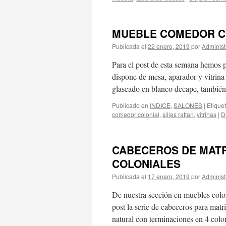
MUEBLE COMEDOR CO
Publicada el
22 enero, 2019
por
Administ
Para el post de esta semana hemos p
dispone de mesa, aparador y vitrin
glaseado en blanco decape, tambi
Publicado en
INDICE
,
SALONES
|
Etique
comedor colonial
,
sillas rattan
,
vitrinas
|
D
CABECEROS DE MATR
COLONIALES
Publicada el
17 enero, 2019
por
Administ
De nuestra sección en muebles colon
post la serie de cabeceros para mat
natural con terminaciones en 4 colo