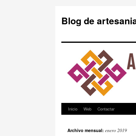
Blog de artesani
Inicio
Web
Contactar
Saltar
al
enero 2019
Archivo mensual:
contenido