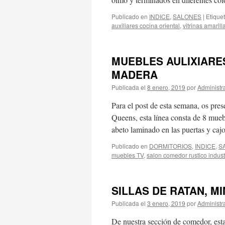
Publicado en
INDICE
,
SALONES
|
Etique
auxiliares cocina oriental
,
vitrinas amarill
MUEBLES AULIXIARES
MADERA
Publicada el
8 enero, 2019
por
Administr
Para el post de esta semana, os pre
Queens, esta línea consta de 8 mu
abeto laminado en las puertas y ca
Publicado en
DORMITORIOS
,
INDICE
,
S
muebles TV
,
salon comedor rustico indust
SILLAS DE RATAN, 
Publicada el
3 enero, 2019
por
Administr
De nuestra sección de comedor, esta