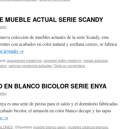
E MUEBLE ACTUAL SERIE SCANDY
ador
nueva colección de muebles actuales de la serie Scandy, esta
rentes con acabados en color natural y avellana cerezo, se fabrica
ue leyendo
→
tado
aparadores modernos
,
comedor estilo moderno
,
mesas actuales
,
alon
,
salones modernos actuales
|
Deja un comentario
O EN BLANCO BICOLOR SERIE ENYA
ador
a es una serie de piezas para el salón y el dormitorio fabricadas
bado bicolor, el armazón en color blanco decape y las tapas
do
→
ALONES
|
Etiquetado
mueble blanco salon
,
muebles clasicos blancos
,