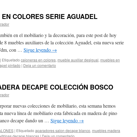
EN COLORES SERIE AGUADEL
trador
mbién en el mobiliario y la decoración, para este post de hoy
 8 muebles auxiliares de la colección Aguadel, esta nueva serie
y Fdm, con …
Sigue leyendo
→
|
Etiquetado
cajoneras en colores
,
mueble auxiliar desigual
,
muebles en
apel pintado
|
Deja un comentario
ADERA DECAPE COLECCIÓN BOSCO
trador
porar nuevas colecciones de mobiliario, esta semana hemos
ta nueva línea de mobiliario esta fabricada en madera de pino
blanco decape dando un …
Sigue leyendo
→
ALONES
|
Etiquetado
aparadores salon decape blanco
,
muebles madera
vitrinas decape blancas
|
Deja un comentario