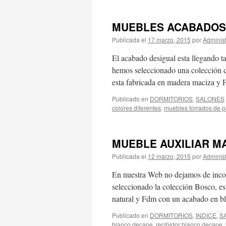
MUEBLES ACABADOS 
Publicada el
17 marzo, 2015
por
Adminis
El acabado desigual esta llegando ta
hemos seleccionado una colección de
esta fabricada en madera maciza 
Publicado en
DORMITORIOS
,
SALONES
colores diferentes
,
muebles forrados de p
MUEBLE AUXILIAR M
Publicada el
12 marzo, 2015
por
Adminis
En nuestra Web no dejamos de incor
seleccionado la colección Bosco, es
natural y Fdm con un acabado en 
Publicado en
DORMITORIOS
,
INDICE
,
S
blanco decape
,
recibidor blanco decape
,