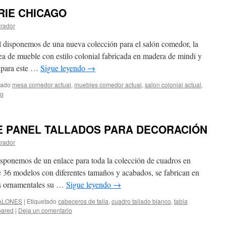
IE CHICAGO
trador
l disponemos de una nueva colección para el salón comedor, la
a de mueble con estilo colonial fabricada en madera de mindi y
, para este …
Sigue leyendo
→
tado
mesa comedor actual
,
muebles comedor actual
,
salon colonial actual
,
io
 PANEL TALLADOS PARA DECORACIÓN
trador
isponemos de un enlace para toda la colección de cuadros en
de 36 modelos con diferentes tamaños y acabados, se fabrican en
as ornamentales su …
Sigue leyendo
→
ALONES
|
Etiquetado
cabeceros de talla
,
cuadro tallado blanco
,
tabla
 pared
|
Deja un comentario