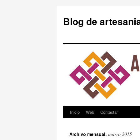
Blog de artesani
Inicio
Web
Contactar
Saltar
al
marzo 2015
Archivo mensual:
contenido