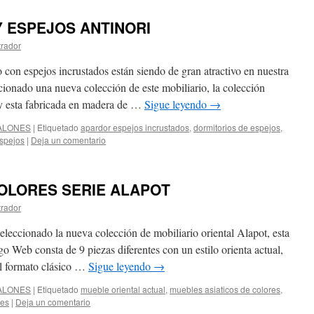
Y ESPEJOS ANTINORI
trador
 con espejos incrustados están siendo de gran atractivo en nuestra
ionado una nueva colección de este mobiliario, la colección
y esta fabricada en madera de …
Sigue leyendo
→
ALONES
|
Etiquetado
apardor espejos incrustados
,
dormitorios de espejos
,
espejos
|
Deja un comentario
OLORES SERIE ALAPOT
trador
eleccionado la nueva colección de mobiliario oriental Alapot, esta
o Web consta de 9 piezas diferentes con un estilo orienta actual,
el formato clásico …
Sigue leyendo
→
ALONES
|
Etiquetado
mueble oriental actual
,
muebles asiaticos de colores
,
res
|
Deja un comentario