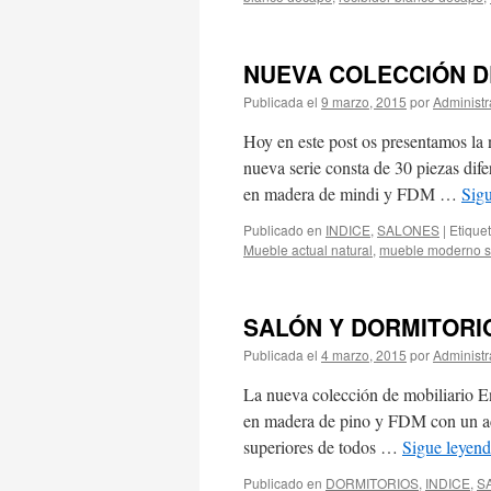
NUEVA COLECCIÓN D
Publicada el
9 marzo, 2015
por
Administr
Hoy en este post os presentamos la 
nueva serie consta de 30 piezas dife
en madera de mindi y FDM …
Sig
Publicado en
INDICE
,
SALONES
|
Etique
Mueble actual natural
,
mueble moderno s
SALÓN Y DORMITORI
Publicada el
4 marzo, 2015
por
Administr
La nueva colección de mobiliario Eny
en madera de pino y FDM con un aca
superiores de todos …
Sigue leyen
Publicado en
DORMITORIOS
,
INDICE
,
S