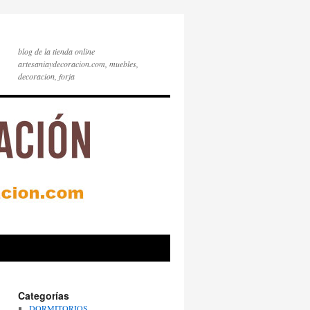
blog de la tienda online
artesaniaydecoracion.com, muebles,
decoracion, forja
Categorías
DORMITORIOS