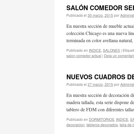
SALÓN COMEDOR SER
Publicada el
30 marzo, 2015
por
Adminis
En nuestra sección de mueble actua
colección Chicago es una nueva líne
terminada en color avellana natural
Publicado en
INDICE
,
SALONES
|
Etique
salon comedor actual
|
Deja un comentar
NUEVOS CUADROS DE
Publicada el
27 marzo, 2015
por
Adminis
En nuestra sección de decoración d
madera tallada, esta serie dispone 
tablero de FDM con diferentes tall
Publicado en
DORMITORIOS
,
INDICE
,
S
decoracion
,
tableros decorados
,
talla de