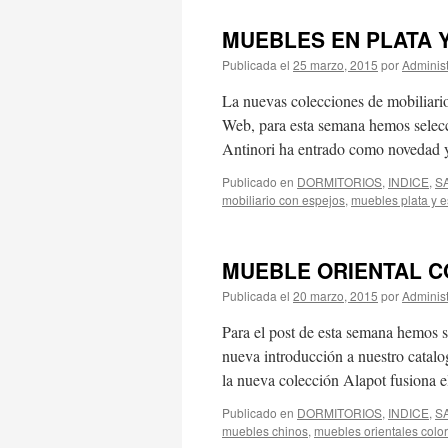
MUEBLES EN PLATA 
Publicada el
25 marzo, 2015
por
Adminis
La nuevas colecciones de mobiliario
Web, para esta semana hemos selecc
Antinori ha entrado como novedad 
Publicado en
DORMITORIOS
,
INDICE
,
S
mobiliario con espejos
,
muebles plata y 
MUEBLE ORIENTAL C
Publicada el
20 marzo, 2015
por
Adminis
Para el post de esta semana hemos s
nueva introducción a nuestro catalog
la nueva colección Alapot fusiona 
Publicado en
DORMITORIOS
,
INDICE
,
S
muebles chinos
,
muebles orientales colo