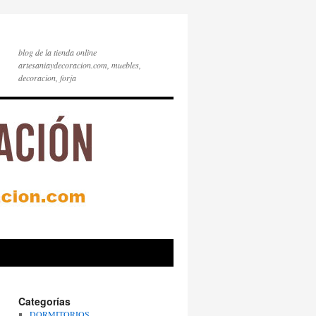
blog de la tienda online
artesaniaydecoracion.com, muebles,
decoracion, forja
Categorías
DORMITORIOS