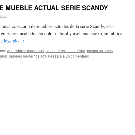
E MUEBLE ACTUAL SERIE SCANDY
ador
nueva colección de muebles actuales de la serie Scandy, esta
rentes con acabados en color natural y avellana cerezo, se fabrica
ue leyendo
→
tado
aparadores modernos
,
comedor estilo moderno
,
mesas actuales
,
alon
,
salones modernos actuales
|
Deja un comentario