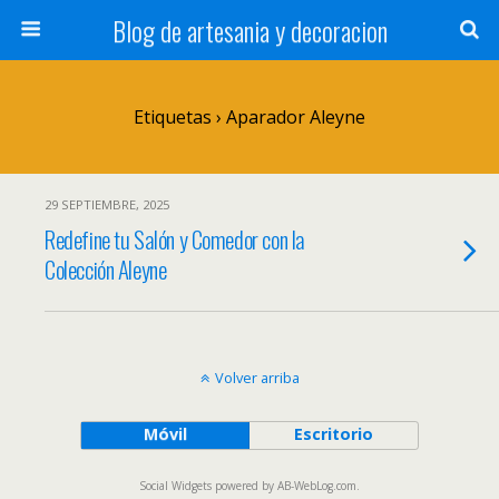
Blog de artesania y decoracion
Etiquetas › Aparador Aleyne
29 SEPTIEMBRE, 2025
Redefine tu Salón y Comedor con la
Colección Aleyne
Volver arriba
Móvil
Escritorio
Social Widgets
powered by
AB-WebLog.com
.