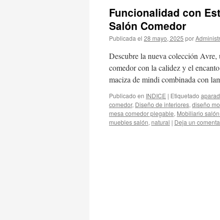
Funcionalidad con Esti
Salón Comedor
Publicada el
28 mayo, 2025
por
Administ
Descubre la nueva colección Avre, u
comedor con la calidez y el encanto
maciza de mindi combinada con l
Publicado en
INDICE
|
Etiquetado
aparad
comedor
,
Diseño de interiores
,
diseño mo
mesa comedor plegable
,
Mobiliario saló
muebles salón
,
natural
|
Deja un comenta