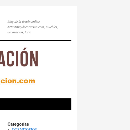
blog de la tienda online
artesaniaydecoracion.com, muebles,
decoracion, forja
Categorías
DORMITORIOS