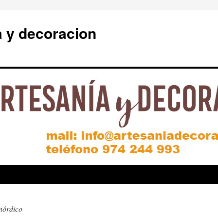
a y decoracion
nórdico