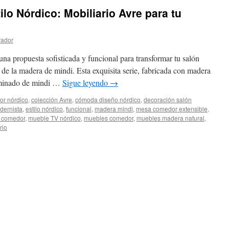
lo Nórdico: Mobiliario Avre para tu
rador
na propuesta sofisticada y funcional para transformar tu salón
 de la madera de mindi. Esta exquisita serie, fabricada con madera
aminado de mindi …
Sigue leyendo
→
or nórdico
,
colección Avre
,
cómoda diseño nórdico
,
decoración salón
dernista
,
estilo nórdico
,
funcional
,
madera mindi
,
mesa comedor extensible
,
n comedor
,
mueble TV nórdico
,
muebles comedor
,
muebles madera natural
,
rio