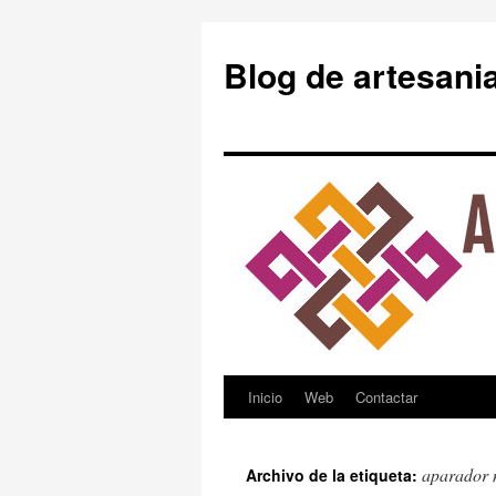
Blog de artesani
Inicio
Web
Contactar
Saltar
al
aparador 
Archivo de la etiqueta:
contenido