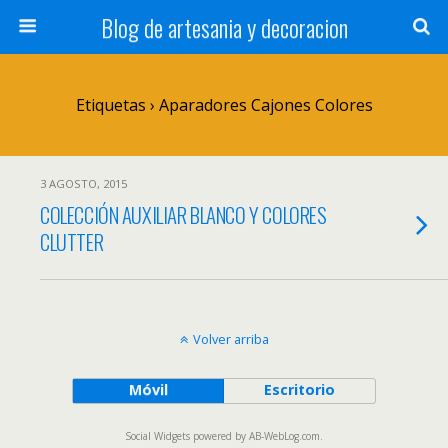
Blog de artesania y decoracion
Etiquetas › Aparadores Cajones Colores
3 AGOSTO, 2015
COLECCIÓN AUXILIAR BLANCO Y COLORES
CLUTTER
Volver arriba
Móvil
Escritorio
Social Widgets
powered by
AB-WebLog.com
.