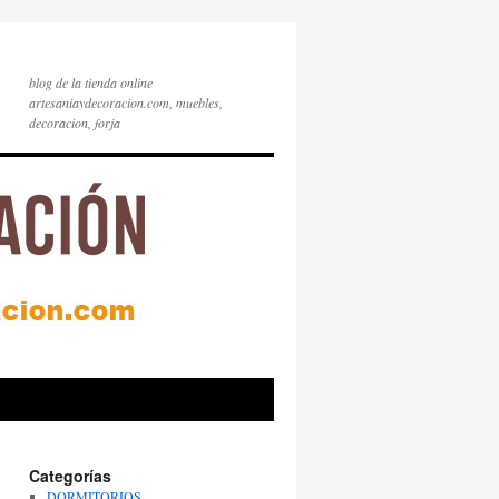
blog de la tienda online
artesaniaydecoracion.com, muebles,
decoracion, forja
Categorías
DORMITORIOS