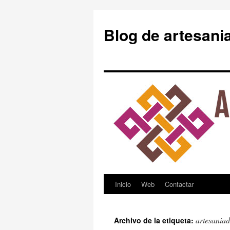
Blog de artesani
Inicio
Web
Contactar
Saltar
al
artesania
Archivo de la etiqueta:
contenido