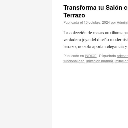
Transforma tu Salón c
Terrazo
Publicada el
10 octubre, 2024
por
Admini
La colección de mesas auxiliares pa
verdadera joya del diseño modernist
terrazo, no solo aportan elegancia 
Publicado en
INDICE
|
Etiquetado
artesa
funcionalidad
,
imitación mármol
,
imitació