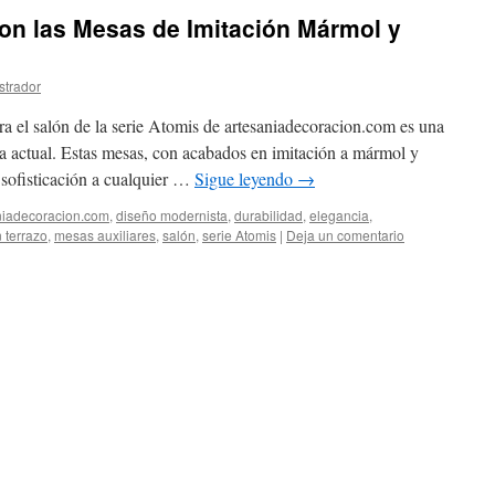
on las Mesas de Imitación Mármol y
strador
ra el salón de la serie Atomis de artesaniadecoracion.com es una
a actual. Estas mesas, con acabados en imitación a mármol y
y sofisticación a cualquier …
Sigue leyendo
→
niadecoracion.com
,
diseño modernista
,
durabilidad
,
elegancia
,
n terrazo
,
mesas auxiliares
,
salón
,
serie Atomis
|
Deja un comentario