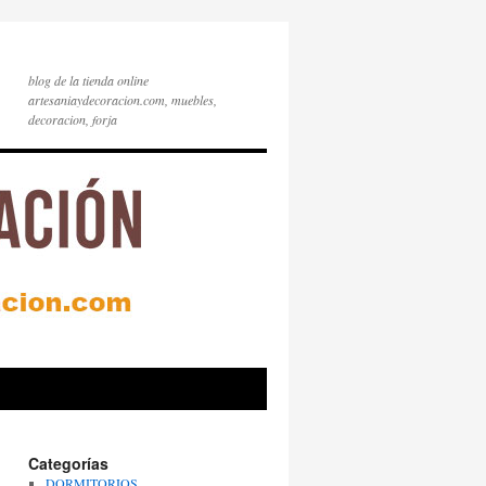
blog de la tienda online
artesaniaydecoracion.com, muebles,
decoracion, forja
Categorías
DORMITORIOS