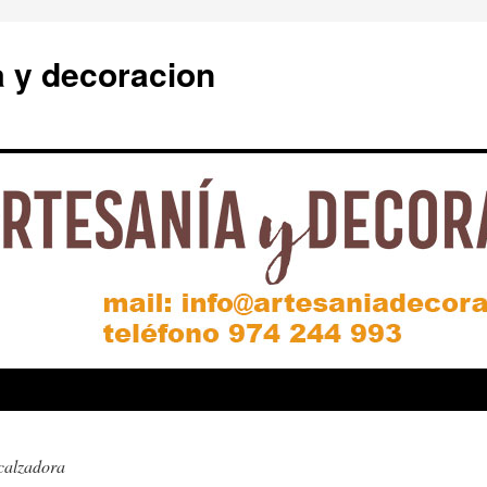
a y decoracion
calzadora