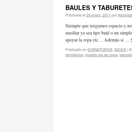
BAULES Y TABURETES
Publicada el
29 enero, 2011
por
Administ
Siempre que tengamos espacio y nos
auxiliar ya sea tipo baúl o un simpl
apoyar la ropa etc… Además si …
Publicado en
DORMITORIOS
,
INDICE
|
E
dormitorios
,
mueble pie de cama
,
taburete