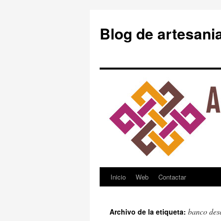
Blog de artesani
Inicio
Web
Contactar
Saltar
al
banco des
Archivo de la etiqueta:
contenido