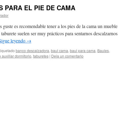
 PARA EL PIE DE CAMA
rador
 guste es recomendable tener a los pies de la cama un mueble
e taburete suelen ser muy prácticos para sentarnos descalzarnos
Sigue leyendo
→
tiquetado
banco descalzadora
,
baul cama
,
baul para cama
,
Baules
,
 auxiliar dormitorio
,
taburetes
|
Deja un comentario