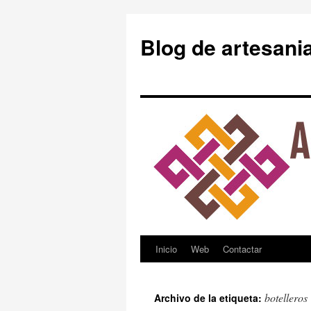
Blog de artesani
Inicio
Web
Contactar
Saltar
al
botelleros
Archivo de la etiqueta:
contenido