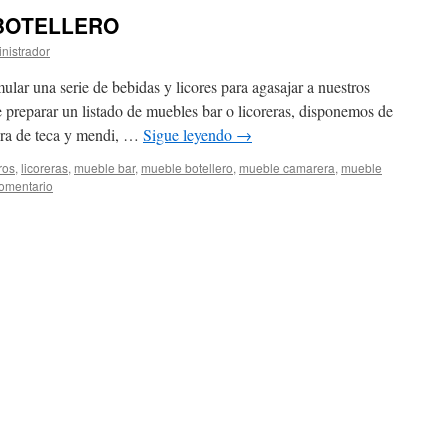
BOTELLERO
nistrador
lar una serie de bebidas y licores para agasajar a nuestros
 preparar un listado de muebles bar o licoreras, disponemos de
ra de teca y mendi, …
Sigue leyendo
→
ros
,
licoreras
,
mueble bar
,
mueble botellero
,
mueble camarera
,
mueble
omentario