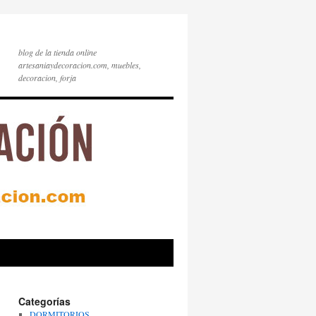
blog de la tienda online
artesaniaydecoracion.com, muebles,
decoracion, forja
Categorías
DORMITORIOS