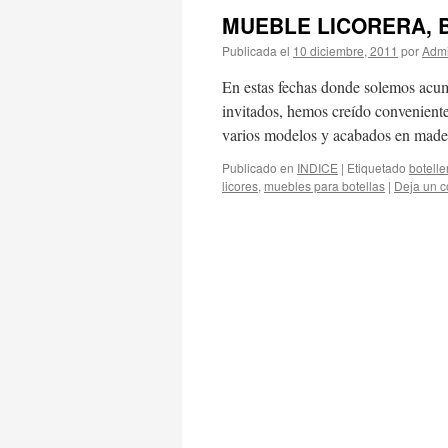
MUEBLE LICORERA, 
Publicada el
10 diciembre, 2011
por
Admi
En estas fechas donde solemos acumu
invitados, hemos creído conveniente
varios modelos y acabados en made
Publicado en
INDICE
|
Etiquetado
botelle
licores
,
muebles para botellas
|
Deja un c