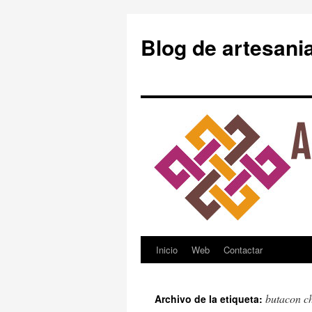
Blog de artesani
Inicio
Web
Contactar
Saltar
al
butacon ch
Archivo de la etiqueta:
contenido