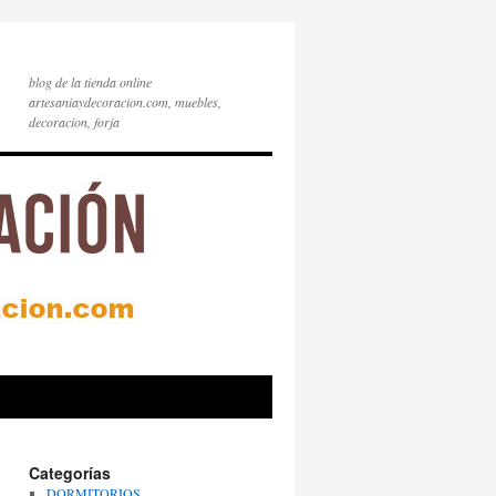
blog de la tienda online
artesaniaydecoracion.com, muebles,
decoracion, forja
Categorías
DORMITORIOS