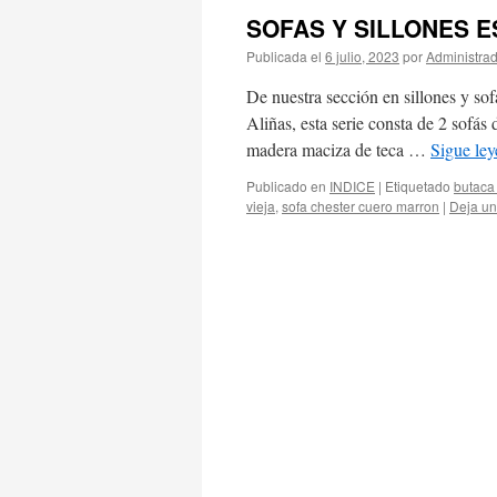
SOFAS Y SILLONES 
Publicada el
6 julio, 2023
por
Administra
De nuestra sección en sillones y so
Aliñas, esta serie consta de 2 sofás
madera maciza de teca …
Sigue le
Publicado en
INDICE
|
Etiquetado
butaca
vieja
,
sofa chester cuero marron
|
Deja un