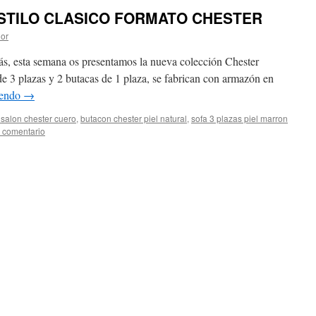
ESTILO CLASICO FORMATO CHESTER
dor
fás, esta semana os presentamos la nueva colección Chester
 de 3 plazas y 2 butacas de 1 plaza, se fabrican con armazón en
yendo
→
 salon chester cuero
,
butacon chester piel natural
,
sofa 3 plazas piel marron
 comentario