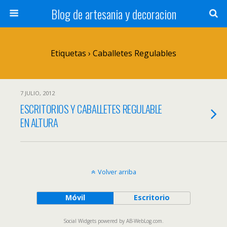
Blog de artesania y decoracion
Etiquetas › Caballetes Regulables
7 JULIO, 2012
ESCRITORIOS Y CABALLETES REGULABLE
EN ALTURA
Volver arriba
Móvil
Escritorio
Social Widgets
powered by
AB-WebLog.com
.