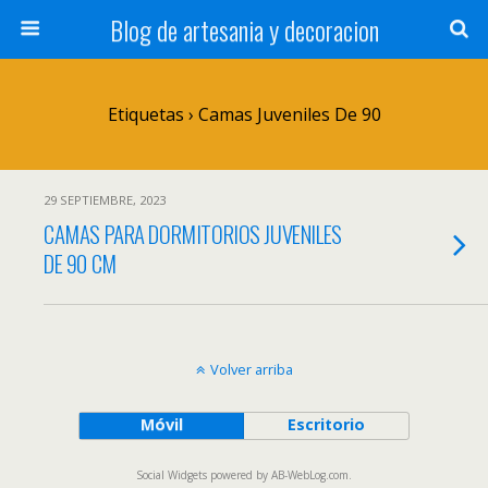
Blog de artesania y decoracion
Etiquetas › Camas Juveniles De 90
29 SEPTIEMBRE, 2023
CAMAS PARA DORMITORIOS JUVENILES
DE 90 CM
Volver arriba
Móvil
Escritorio
Social Widgets
powered by
AB-WebLog.com
.