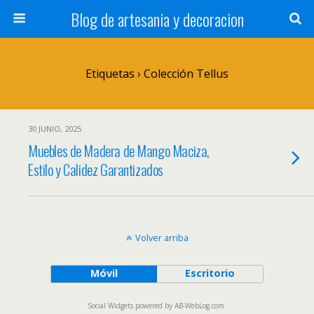
Blog de artesania y decoracion
Etiquetas › Colección Tellus
30 JUNIO, 2025
Muebles de Madera de Mango Maciza,
Estilo y Calidez Garantizados
Volver arriba
Móvil
Escritorio
Social Widgets
powered by
AB-WebLog.com
.