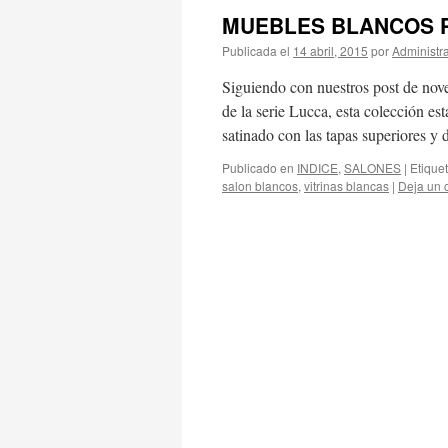
MUEBLES BLANCOS P
Publicada el
14 abril, 2015
por
Administr
Siguiendo con nuestros post de nov
de la serie Lucca, esta colección e
satinado con las tapas superiores y 
Publicado en
INDICE
,
SALONES
|
Etique
salon blancos
,
vitrinas blancas
|
Deja un 