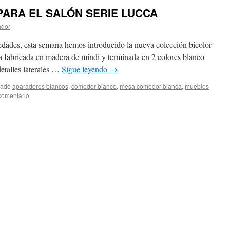
ARA EL SALÓN SERIE LUCCA
ador
edades, esta semana hemos introducido la nueva colección bicolor
sta fabricada en madera de mindi y terminada en 2 colores blanco
detalles laterales …
Sigue leyendo
→
tado
aparadores blancos
,
comedor blanco
,
mesa comedor blanca
,
muebles
comentario