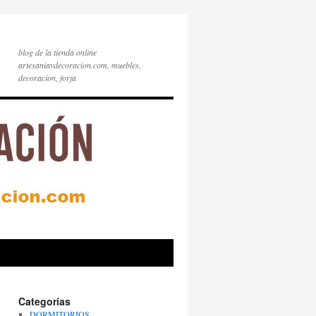
blog de la tienda online
artesaniaydecoracion.com, muebles,
decoracion, forja
Categorías
DORMITORIOS