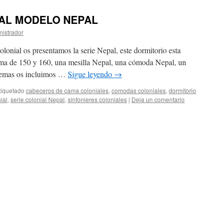
AL MODELO NEPAL
nistrador
lonial os presentamos la serie Nepal, este dormitorio esta
ma de 150 y 160, una mesilla Nepal, una cómoda Nepal, un
ademas os incluimos …
Sigue leyendo
→
tiquetado
cabeceros de cama coloniales
,
comodas coloniales
,
dormitorio
ial
,
serie colonial Nepal
,
sinfonieres coloniales
|
Deja un comentario