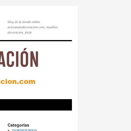
blog de la tienda online
artesaniaydecoracion.com, muebles,
decoracion, forja
Categorías
DORMITORIOS