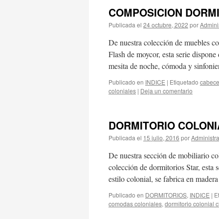
COMPOSICION DORMI
Publicada el
24 octubre, 2022
por
Admini
De nuestra colección de muebles col
Flash de moycor, esta serie dispone
mesita de noche, cómoda y sinfoni
Publicado en
INDICE
|
Etiquetado
cabece
coloniales
|
Deja un comentario
DORMITORIO COLONI
Publicada el
15 julio, 2016
por
Administr
De nuestra sección de mobiliario co
colección de dormitorios Star, esta 
estilo colonial, se fabrica en made
Publicado en
DORMITORIOS
,
INDICE
|
E
comodas coloniales
,
dormitorio colonial c