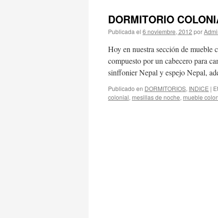
DORMITORIO COLONI
Publicada el
6 noviembre, 2012
por
Admi
Hoy en nuestra sección de mueble co
compuesto por un cabecero para ca
sinffonier Nepal y espejo Nepal, 
Publicado en
DORMITORIOS
,
INDICE
|
E
colonial
,
mesillas de noche
,
mueble colon