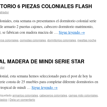
TORIO 6 PIEZAS COLONIALES FLASH
strador
oniales, esta semana os presentamos el dormitorio colonial serie
 de armario 2 puertas cajones, cabecero dormitorio matrimonio,
er, se fabrican con madera maciza de …
Sigue leyendo
→
ros coloniales
,
comodas coloniales
,
dormitorios coloniales
,
mesitas noche
AL MADERA DE MINDI SERIE STAR
ador
lonial, esta semana hemos seleccionado para el post de hoy la
serie consta de 25 muebles para completar diferente dormitorios en
ra tropical de mindi …
Sigue leyendo
→
tiquetado
armarios coloniales
,
cabeceros coloniales
,
camas nido coloniales
,
lasico
|
Deja un comentario