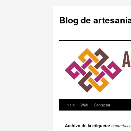
Blog de artesani
Inicio
Web
Contactar
Saltar
al
comodas c
Archivo de la etiqueta:
contenido