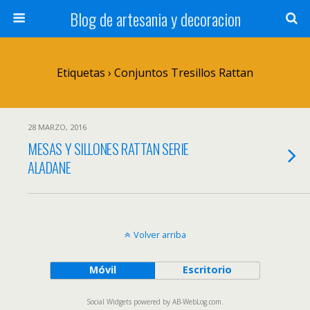
Blog de artesania y decoracion
Etiquetas › Conjuntos Tresillos Rattan
28 MARZO, 2016
MESAS Y SILLONES RATTAN SERIE
ALADANE
Volver arriba
Móvil
Escritorio
Social Widgets
powered by
AB-WebLog.com
.