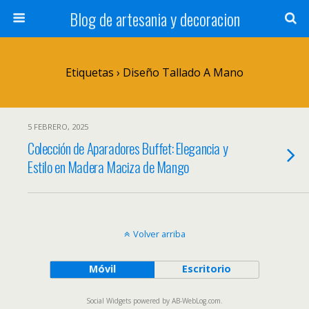
Blog de artesania y decoracion
Etiquetas › Diseño Tallado A Mano
5 FEBRERO, 2025
Colección de Aparadores Buffet: Elegancia y
Estilo en Madera Maciza de Mango
Volver arriba
Móvil
Escritorio
Social Widgets
powered by
AB-WebLog.com
.