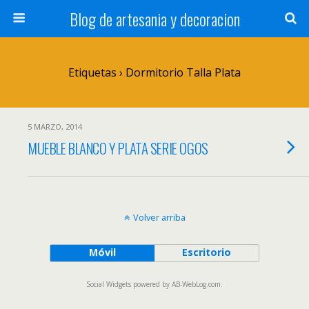
Blog de artesania y decoracion
Etiquetas › Dormitorio Talla Plata
5 MARZO, 2014
MUEBLE BLANCO Y PLATA SERIE OGOS
Volver arriba
Móvil
Escritorio
Social Widgets
powered by
AB-WebLog.com
.