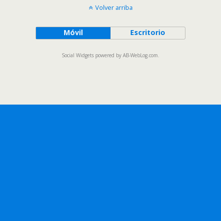
Volver arriba
Móvil
Escritorio
Social Widgets
powered by
AB-WebLog.com
.