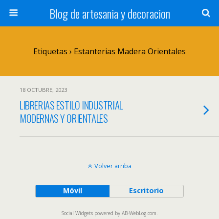
Blog de artesania y decoracion
Etiquetas › Estanterias Madera Orientales
18 OCTUBRE, 2023
LIBRERIAS ESTILO INDUSTRIAL
MODERNAS Y ORIENTALES
Volver arriba
Móvil
Escritorio
Social Widgets
powered by
AB-WebLog.com
.