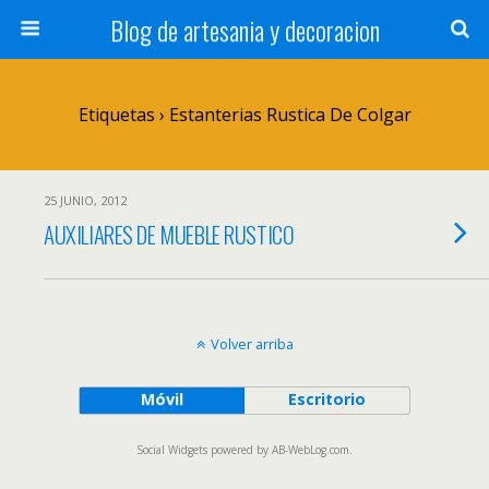
Blog de artesania y decoracion
Etiquetas › Estanterias Rustica De Colgar
25 JUNIO, 2012
AUXILIARES DE MUEBLE RUSTICO
Volver arriba
Móvil
Escritorio
Social Widgets
powered by
AB-WebLog.com
.