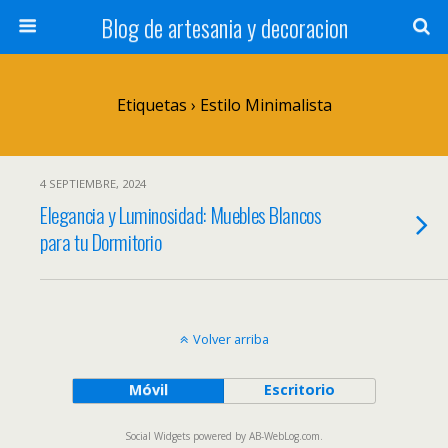
Blog de artesania y decoracion
Etiquetas › Estilo Minimalista
4 SEPTIEMBRE, 2024
Elegancia y Luminosidad: Muebles Blancos
para tu Dormitorio
Volver arriba
Móvil
Escritorio
Social Widgets
powered by
AB-WebLog.com
.