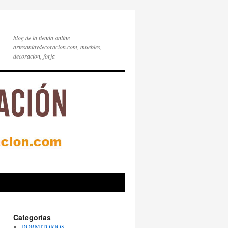
blog de la tienda online
artesaniaydecoracion.com, muebles,
decoracion, forja
Categorías
DORMITORIOS