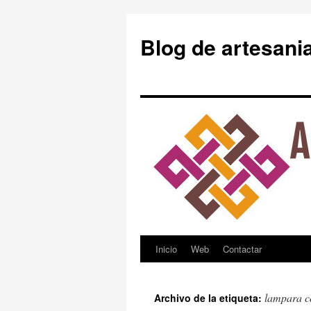
Blog de artesani
Inicio
Web
Contactar
Saltar
al
lampara c
Archivo de la etiqueta:
contenido