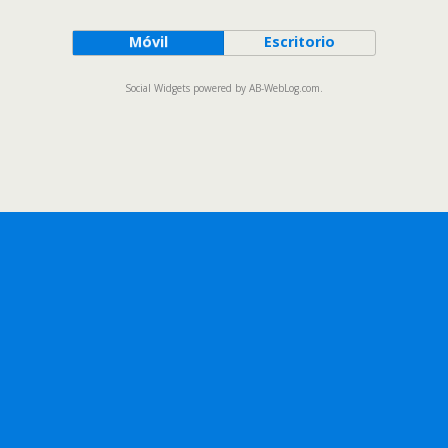
Móvil
Escritorio
Social Widgets
powered by
AB-WebLog.com
.