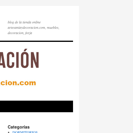
blog de la tienda online
artesaniaydecoracion.com, muebles,
decoracion, forja
Categorías
DORMITORIOS