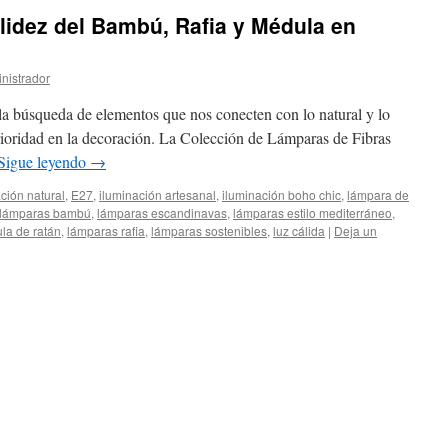
lidez del Bambú, Rafia y Médula en
nistrador
la búsqueda de elementos que nos conecten con lo natural y lo
rioridad en la decoración. La Colección de Lámparas de Fibras
Sigue leyendo
→
ción natural
,
E27
,
iluminación artesanal
,
iluminación boho chic
,
lámpara de
lámparas bambú
,
lámparas escandinavas
,
lámparas estilo mediterráneo
,
la de ratán
,
lámparas rafia
,
lámparas sostenibles
,
luz cálida
|
Deja un