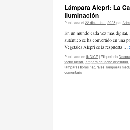
Lámpara Alepri: La Ca
Iluminación
Publicada el
22 diciembre, 2025
por
Admi
En un mundo cada vez más digital, 
auténtico se ha convertido en una p
Vegetales Alepri es la respuesta …
Publicado en
INDICE
|
Etiquetado
Decora
techo alepri
,
lámpara de techo artesanal
,
lámparas fibras naturales
,
lámparas médu
comentario