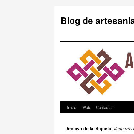
Blog de artesani
Inicio
Web
Contactar
Saltar
al
lámparas 
Archivo de la etiqueta:
contenido