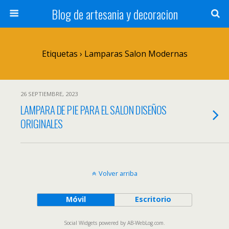
Blog de artesania y decoracion
Etiquetas › Lamparas Salon Modernas
26 SEPTIEMBRE, 2023
LAMPARA DE PIE PARA EL SALON DISEÑOS
ORIGINALES
Volver arriba
Móvil
Escritorio
Social Widgets
powered by
AB-WebLog.com
.