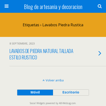
Blog de artesania y decoracion
Etiquetas › Lavabos Piedra Rustica
8 SEPTIEMBRE, 2023
LAVABOS DE PIEDRA NATURAL TALLADA
ESTILO RUSTICO
Volver arriba
Móvil
Escritorio
Social Widgets
powered by
AB-WebLog.com
.