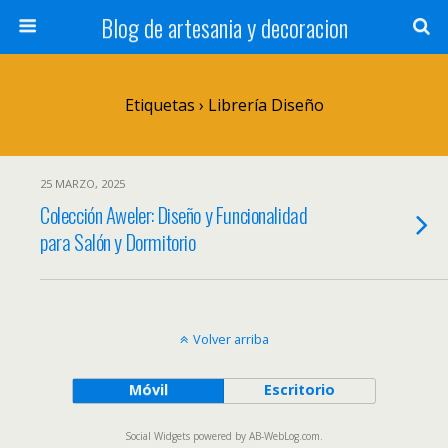
Blog de artesania y decoracion
Etiquetas › Librería Diseño
25 MARZO, 2025
Colección Aweler: Diseño y Funcionalidad
para Salón y Dormitorio
Volver arriba
Móvil
Escritorio
Social Widgets
powered by
AB-WebLog.com
.