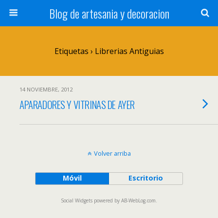
Blog de artesania y decoracion
Etiquetas › Librerias Antiguias
14 NOVIEMBRE, 2012
APARADORES Y VITRINAS DE AYER
Volver arriba
Móvil
Escritorio
Social Widgets
powered by
AB-WebLog.com
.