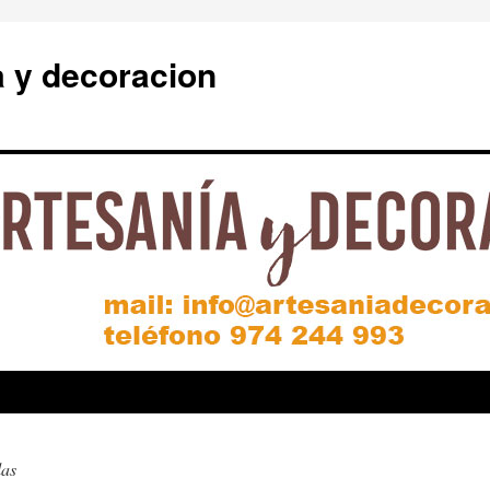
a y decoracion
las