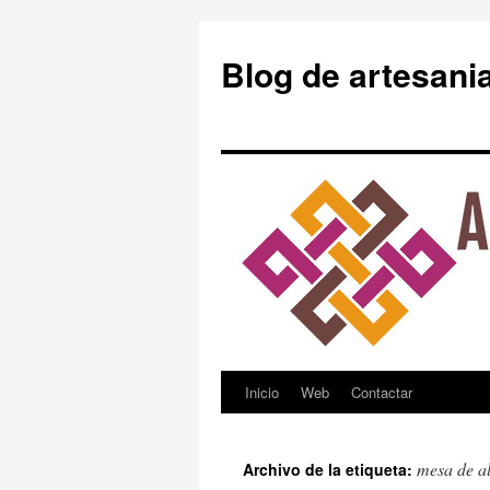
Blog de artesani
Inicio
Web
Contactar
Saltar
al
mesa de a
Archivo de la etiqueta:
contenido