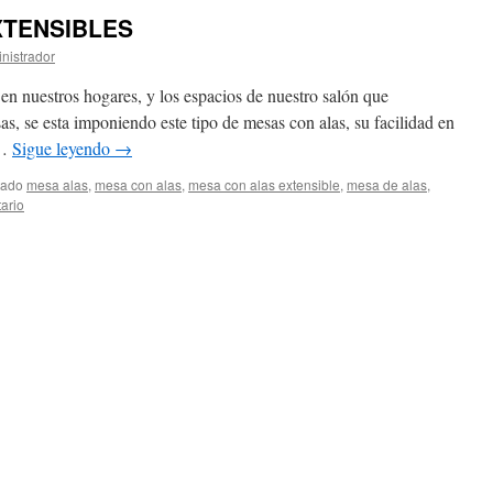
XTENSIBLES
nistrador
n nuestros hogares, y los espacios de nuestro salón que
s, se esta imponiendo este tipo de mesas con alas, su facilidad en
 …
Sigue leyendo
→
tado
mesa alas
,
mesa con alas
,
mesa con alas extensible
,
mesa de alas
,
ario