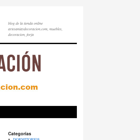
blog de la tienda online
artesaniaydecoracion.com, muebles,
decoracion, forja
Categorías
DORMITORIOS