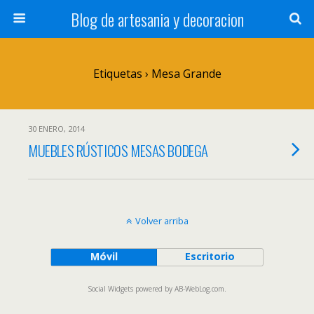
Blog de artesania y decoracion
Etiquetas › Mesa Grande
30 ENERO, 2014
MUEBLES RÚSTICOS MESAS BODEGA
Volver arriba
Móvil
Escritorio
Social Widgets
powered by
AB-WebLog.com
.