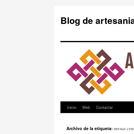
Blog de artesani
Inicio
Web
Contactar
Saltar
al
mesas cen
Archivo de la etiqueta:
contenido