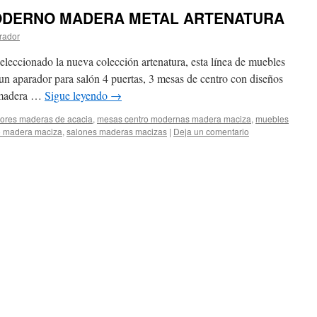
ODERNO MADERA METAL ARTENATURA
rador
eleccionado la nueva colección artenatura, esta línea de muebles
n aparador para salón 4 puertas, 3 mesas de centro con diseños
 madera …
Sigue leyendo
→
ores maderas de acacia
,
mesas centro modernas madera maciza
,
muebles
o madera maciza
,
salones maderas macizas
|
Deja un comentario