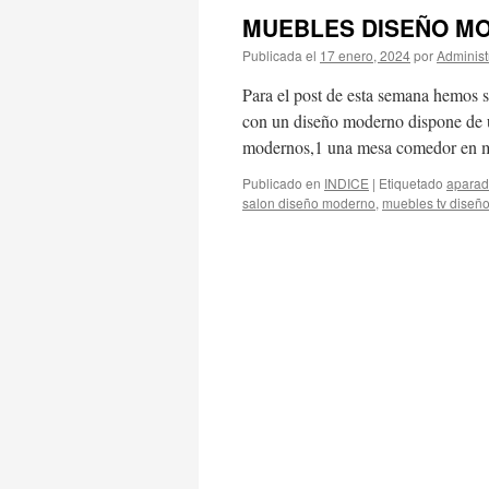
MUEBLES DISEÑO M
Publicada el
17 enero, 2024
por
Administ
Para el post de esta semana hemos s
con un diseño moderno dispone de u
modernos,1 una mesa comedor en
Publicado en
INDICE
|
Etiquetado
aparad
salon diseño moderno
,
muebles tv diseñ