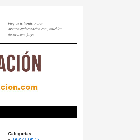
blog de la tienda online
artesaniaydecoracion.com, muebles,
decoracion, forja
Categorías
DORMITORIOS