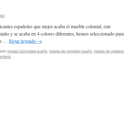
dor
cantes españoles que mejor acaba el mueble colonial, este
taño y se acaba en 4 colores diferentes, hemos seleccionado para
 en …
Sigue leyendo
→
tado
mesas coloniales sueño
,
mesas de comedor sueño
,
mesas de madera
,
entario