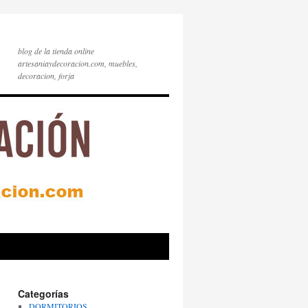
blog de la tienda online
artesaniaydecoracion.com, muebles,
decoracion, forja
Categorías
DORMITORIOS