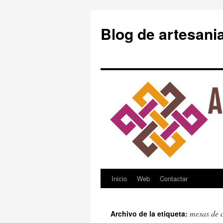
Blog de artesani
Inicio
Web
Contactar
Saltar
al
mesas de 
Archivo de la etiqueta:
contenido