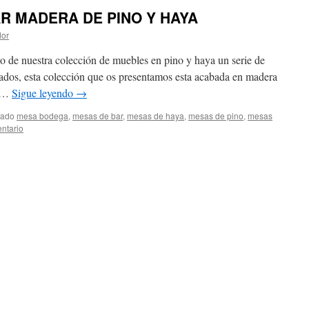
R MADERA DE PINO Y HAYA
dor
o de nuestra colección de muebles en pino y haya un serie de
bados, esta colección que os presentamos esta acabada en madera
s …
Sigue leyendo
→
tado
mesa bodega
,
mesas de bar
,
mesas de haya
,
mesas de pino
,
mesas
ntario