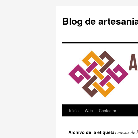
Blog de artesani
Inicio
Web
Contactar
Saltar
al
mesas de 
Archivo de la etiqueta:
contenido