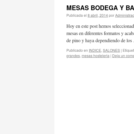
MESAS BODEGA Y BA
Publicada el
8 abril, 2014
por
Administra
Hoy en este post hemos seleccionad
mesas en diferentes formatos y aca
de pino y haya dependiendo de lo
Publicado en
INDICE
,
SALONES
|
Etique
grandes
,
mesas hosteleria
|
Deja un come