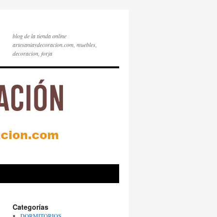
blog de la tienda online
artesaniaydecoracion.com, muebles,
decoracion, forja
Categorías
DORMITORIOS