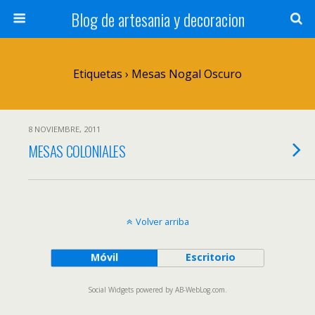
Blog de artesania y decoracion
Etiquetas › Mesas Nogal Oscuro
8 NOVIEMBRE, 2011
MESAS COLONIALES
Volver arriba
Móvil
Escritorio
Social Widgets
powered by
AB-WebLog.com
.