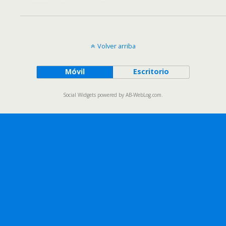
Volver arriba
Móvil
Escritorio
Social Widgets
powered by
AB-WebLog.com
.