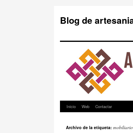
Blog de artesani
Inicio
Web
Contactar
Saltar
al
mobiliario
Archivo de la etiqueta:
contenido