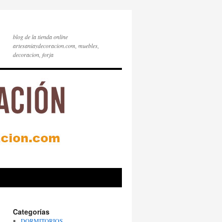
blog de la tienda online
artesaniaydecoracion.com, muebles,
decoracion, forja
Categorías
DORMITORIOS