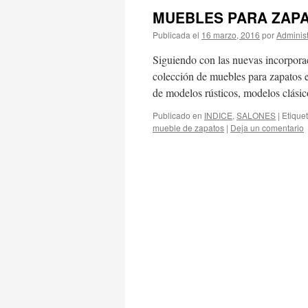
MUEBLES PARA ZAPA
Publicada el
16 marzo, 2016
por
Adminis
Siguiendo con las nuevas incorpora
colección de muebles para zapatos e
de modelos rústicos, modelos clási
Publicado en
INDICE
,
SALONES
|
Etique
mueble de zapatos
|
Deja un comentario