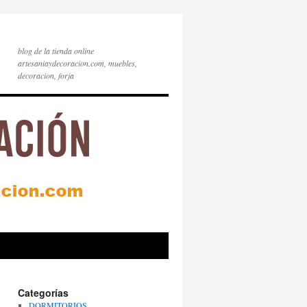
blog de la tienda online
artesaniaydecoracion.com, muebles,
decoracion, forja
Categorías
DORMITORIOS