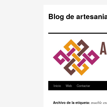
Blog de artesani
Inicio
Web
Contactar
Saltar
al
mueble en
Archivo de la etiqueta:
contenido