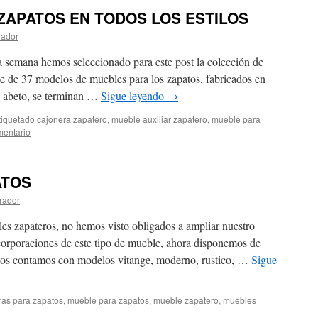
ZAPATOS EN TODOS LOS ESTILOS
rador
ta semana hemos seleccionado para este post la colección de
ne de 37 modelos de muebles para los zapatos, fabricados en
y abeto, se terminan …
Sigue leyendo
→
tiquetado
cajonera zapatero
,
mueble auxiliar zapatero
,
mueble para
mentario
ATOS
rador
es zapateros, no hemos visto obligados a ampliar nuestro
corporaciones de este tipo de mueble, ahora disponemos de
tos contamos con modelos vitange, moderno, rustico, …
Sigue
ras para zapatos
,
mueble para zapatos
,
mueble zapatero
,
muebles