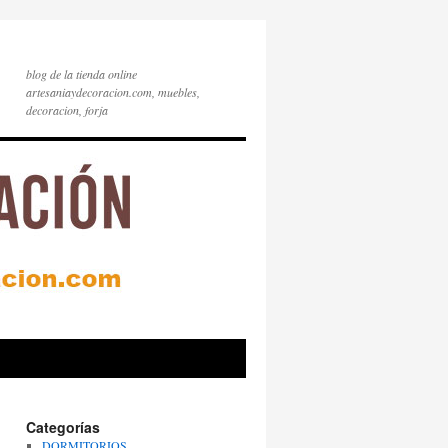
blog de la tienda online
artesaniaydecoracion.com, muebles,
decoracion, forja
Categorías
DORMITORIOS