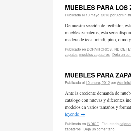
MUEBLES PARA LOS 
Publicada el
10 mayo, 2018
por
Administ
De nuestra sección de recibidor, es
muebles zapateros, esta serie dispo
madera de teca, mindi, pino, olmo 
Publicado en
DORMITORIOS
,
INDICE
|
E
zapatos
,
muebles zapateros
|
Deja un co
MUEBLES PARA ZAP
Publicada el
10 enero, 2012
por
Administ
Ante la creciente demanda de muebl
catalogo con nuevas y diferentes in
modelos en varios tamaños y forma
leyendo
→
Publicado en
INDICE
|
Etiquetado
cajone
zapateros
|
Deja un comentario