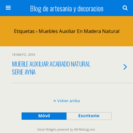
Blog de artesania y decoracion
Etiquetas › Muebles Auxiliar En Madera Natural
18 MAYO, 2016
MUEBLE AUXILIAR ACABADO NATURAL
SERIE AYNA
Volver arriba
Móvil
Escritorio
Social Widgets
powered by
AB-WebLog.com
.