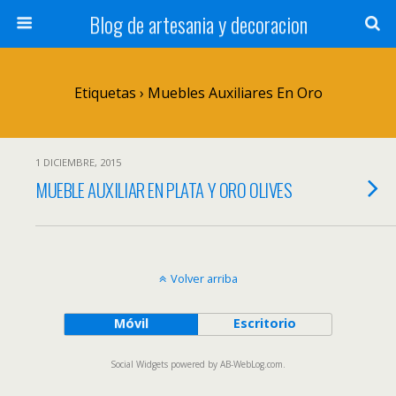
Blog de artesania y decoracion
Etiquetas › Muebles Auxiliares En Oro
1 DICIEMBRE, 2015
MUEBLE AUXILIAR EN PLATA Y ORO OLIVES
Volver arriba
Móvil
Escritorio
Social Widgets
powered by
AB-WebLog.com
.