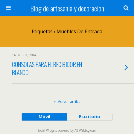
Blog de artesania y decoracion
Etiquetas › Muebles De Entrada
14 ENERO, 2014
CONSOLAS PARA EL RECIBIDOR EN
BLANCO
Volver arriba
Móvil
Escritorio
Social Widgets
powered by
AB-WebLog.com
.