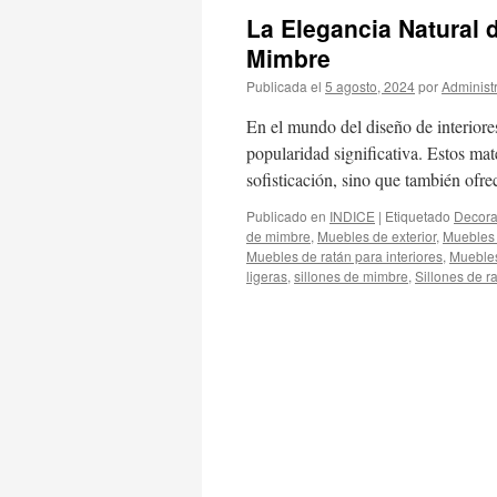
La Elegancia Natural d
Mimbre
Publicada el
5 agosto, 2024
por
Administ
En el mundo del diseño de interiore
popularidad significativa. Estos mat
sofisticación, sino que también ofr
Publicado en
INDICE
|
Etiquetado
Decora
de mimbre
,
Muebles de exterior
,
Muebles 
Muebles de ratán para interiores
,
Muebles
ligeras
,
sillones de mimbre
,
Sillones de 