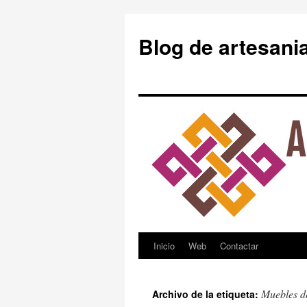
Blog de artesani
Inicio
Web
Contactar
Saltar
al
Muebles de
Archivo de la etiqueta:
contenido