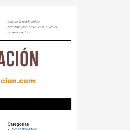
blog de la tienda online
artesaniaydecoracion.com, muebles,
decoracion, forja
Categorías
DORMITORIOS