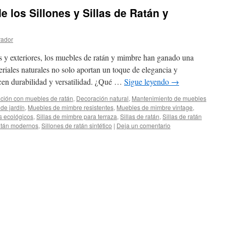
e los Sillones y Sillas de Ratán y
rador
s y exteriores, los muebles de ratán y mimbre han ganado una
eriales naturales no solo aportan un toque de elegancia y
ecen durabilidad y versatilidad. ¿Qué …
Sigue leyendo
→
ción con muebles de ratán
,
Decoración natural
,
Mantenimiento de muebles
de jardín
,
Muebles de mimbre resistentes
,
Muebles de mimbre vintage
,
 ecológicos
,
Sillas de mimbre para terraza
,
Sillas de ratán
,
Sillas de ratán
ratán modernos
,
Sillones de ratán sintético
|
Deja un comentario