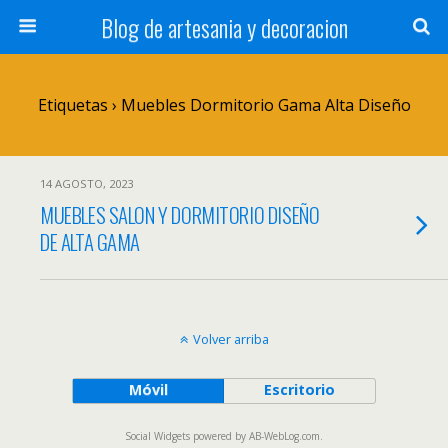
Blog de artesania y decoracion
Etiquetas › Muebles Dormitorio Gama Alta Diseño
14 AGOSTO, 2023
MUEBLES SALON Y DORMITORIO DISEÑO
DE ALTA GAMA
Volver arriba
Móvil
Escritorio
Social Widgets
powered by
AB-WebLog.com
.