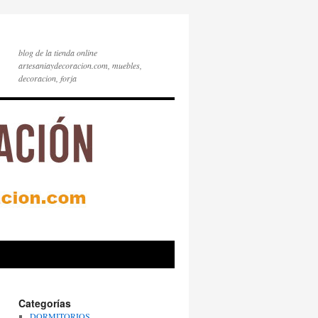
blog de la tienda online
artesaniaydecoracion.com, muebles,
decoracion, forja
Categorías
DORMITORIOS