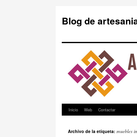
Blog de artesani
Inicio
Web
Contactar
Saltar
al
muebles in
Archivo de la etiqueta:
contenido