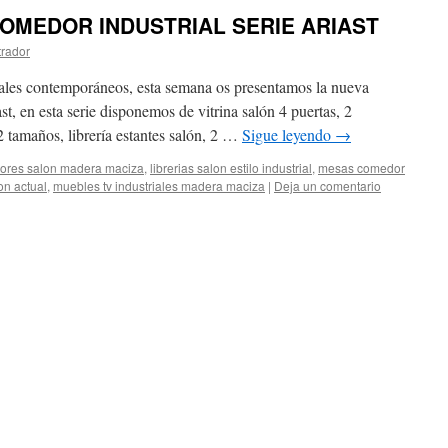
COMEDOR INDUSTRIAL SERIE ARIAST
trador
ales contemporáneos, esta semana os presentamos la nueva
ast, en esta serie disponemos de vitrina salón 4 puertas, 2
2 tamaños, librería estantes salón, 2 …
Sigue leyendo
→
ores salon madera maciza
,
librerias salon estilo industrial
,
mesas comedor
on actual
,
muebles tv industriales madera maciza
|
Deja un comentario