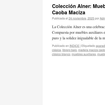
Colección Alner: Mueb
Caoba Maciza
Publicada el
24 noviembre, 2025
por
Adm
La Colección Alner es una celebraci
Compuesta por muebles auxiliares es
puro y la solidez inigualable de l
Publicado en
INDICE
|
Etiquetado
aparad
clásica
,
librero bajo
,
madera maciza cao
clásico blanco
,
muebles auxiliares
,
muebl