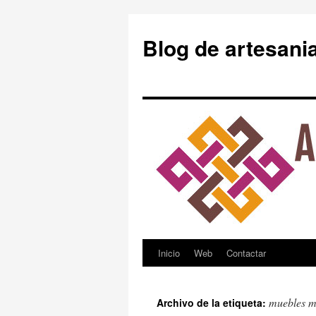
Blog de artesani
Inicio
Web
Contactar
Saltar
al
muebles m
Archivo de la etiqueta:
contenido