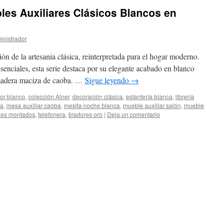
les Auxiliares Clásicos Blancos en
inistrador
ón de la artesanía clásica, reinterpretada para el hogar moderno.
enciales, esta serie destaca por su elegante acabado en blanco
a madera maciza de caoba. …
Sigue leyendo
→
or blanco
,
colección Alner
,
decoración clásica
,
estantería blanca
,
librería
ba
,
mesa auxiliar caoba
,
mesita noche blanca
,
mueble auxiliar salón
,
mueble
es montados
,
telefonera
,
tiradores oro
|
Deja un comentario