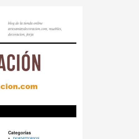
blog de la tienda online
artesaniaydecoracion.com, muebles,
decoracion, forja
Categorías
DORMITORIOS