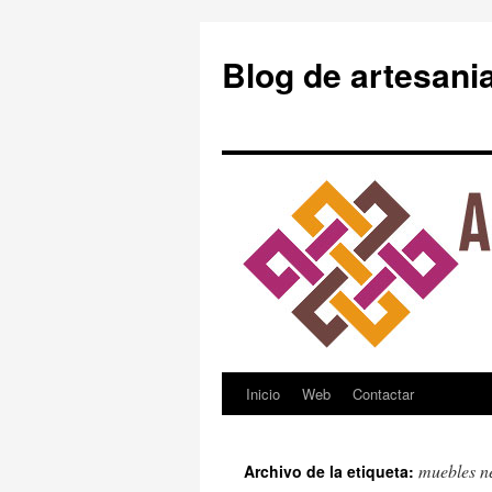
Blog de artesani
Inicio
Web
Contactar
Saltar
al
muebles n
Archivo de la etiqueta:
contenido