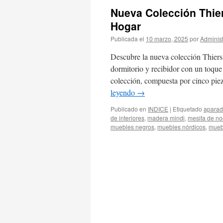
Nueva Colección Thier
Hogar
Publicada el
10 marzo, 2025
por
Adminis
Descubre la nueva colección Thiers,
dormitorio y recibidor con un toqu
colección, compuesta por cinco pie
leyendo
→
Publicado en
INDICE
|
Etiquetado
aparad
de interiores
,
madera mindi
,
mesita de n
muebles negros
,
muebles nórdicos
,
muebl