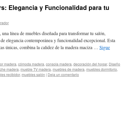
s: Elegancia y Funcionalidad para tu
trador
 una línea de muebles diseñada para transformar tu salón,
e de elegancia contemporánea y funcionalidad excepcional. Esta
zas únicas, combina la calidez de la madera maciza …
Sigue
or madera
,
cómoda madera
,
consola madera
,
decoración del hogar
,
Diseño
oche madera
,
mueble TV madera
,
muebles de madera
,
muebles dormitorio
,
es recibidor
,
muebles salón
|
Deja un comentario