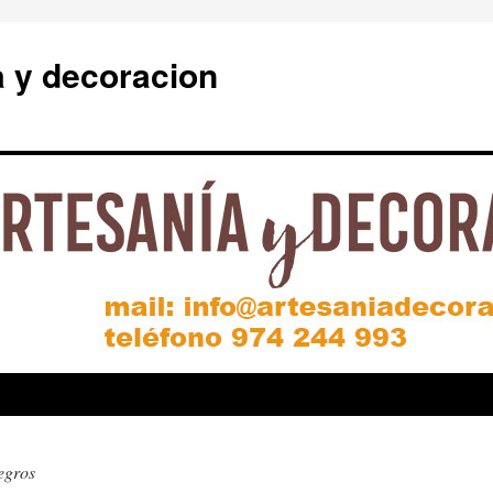
a y decoracion
egros