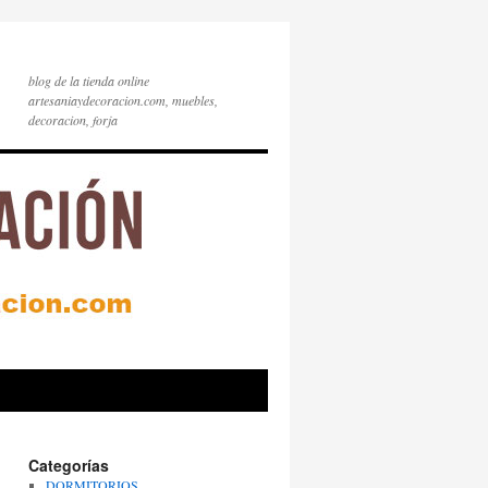
blog de la tienda online
artesaniaydecoracion.com, muebles,
decoracion, forja
Categorías
DORMITORIOS