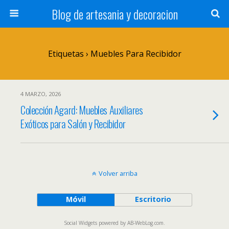
Blog de artesania y decoracion
Etiquetas › Muebles Para Recibidor
4 MARZO, 2026
Colección Agard: Muebles Auxiliares
Exóticos para Salón y Recibidor
Volver arriba
Móvil
Escritorio
Social Widgets
powered by
AB-WebLog.com
.