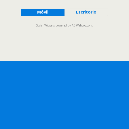
Móvil
Escritorio
Social Widgets
powered by
AB-WebLog.com
.